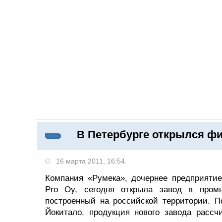
Добавить компанию
Войти
НОВОСТИ
СТАТЬИ
КОМПАНИИ
В Петербурге открылся ф
Поиск
16 марта 2011, 16:54
Компания «Румека», дочернее предприятие
Pro Oy, сегодня открыла завод в пром
построенный на российской территории. П
Йокитало, продукция нового завода рассч