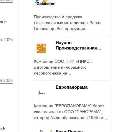
Производство и продажа
нкт-
лакокрасочных материалов. Завод
Галаколор. Вся продукция
сертифицирована.
а 2026
Научно-
Производственная
а
Фирма...
Компания ООО НПФ «НИКС»:
изготовление пилорамного
лесопогонажа на
высокотехнологичных ...
а 2026
Европанорама
Компания "ЕВРОПАНОРАМА" берет
свое начало от ООО "ПАНОРАМА",
которое было образовано в 1995 году
как ...
50-
Реал-Проект