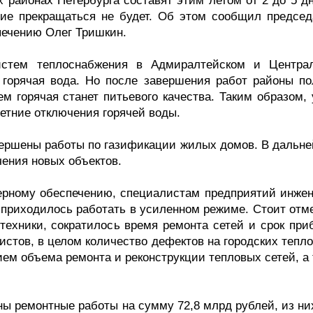
 районах Петербурга составят этим летом от 2 до 5 дн
ие прекращаться не будет. Об этом сообщил председ
спечению Олег Тришкин.
истем теплоснабжения в Адмиралтейском и Центра
а горячая вода. Но после завершения работ районы по
м горячая станет питьевого качества. Таким образом, 
летние отключения горячей воды.
завершены работы по газификации жилых домов. В дальн
чения новых объектов.
нерному обеспечению, специалистам предприятий инжен
 приходилось работать в усиленном режиме. Стоит отме
техники, сократилось время ремонта сетей и срок при
истов, в целом количество дефектов на городских тепл
ием объема ремонта и реконструкции тепловых сетей, а
ы ремонтные работы на сумму 72,8 млрд рублей, из них