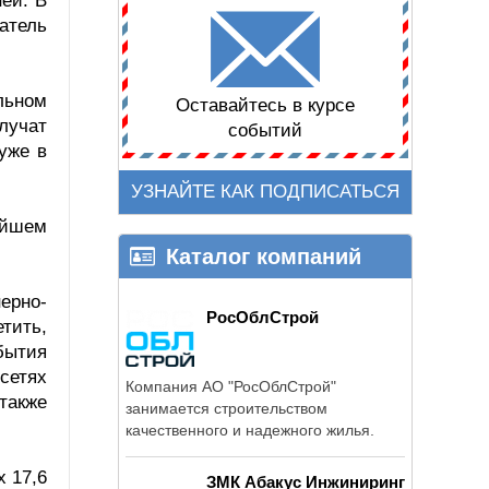
ей. В
атель
льном
Оставайтесь в курсе
лучат
событий
уже в
УЗНАЙТЕ КАК ПОДПИСАТЬСЯ
ейшем
Каталог компаний
ерно-
РосОблСтрой
тить,
бытия
осетях
Компания АО "РосОблСтрой"
 также
занимается строительством
качественного и надежного жилья.
 17,6
ЗМК Абакус Инжиниринг