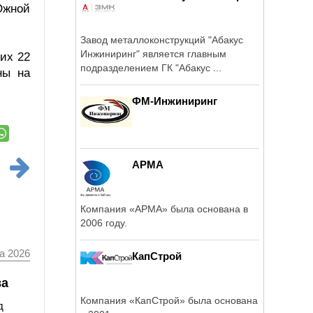
Южной
Завод металлоконструкций "Абакус
Инжиниринг" является главным
их 22
подразделением ГК "Абакус ...
ны на
ФМ-Инжиниринг
АРМА
Компания «АРМА» была основана в
2006 году.
а 2026
КапСтрой
ва
Компания «КапСтрой» была основана
д