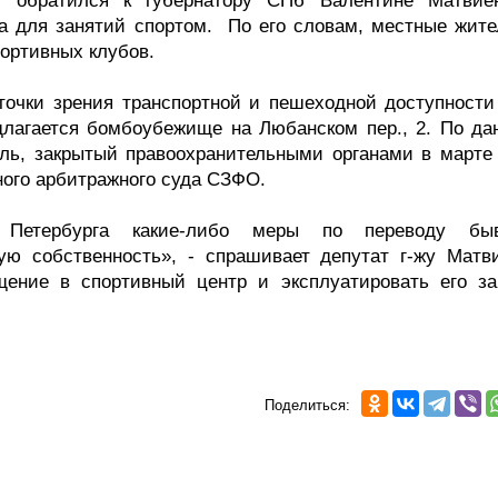
ат обратился к губернатору СПб Валентине Матвие
ра для занятий спортом. По его словам, местные жите
портивных клубов.
 точки зрения транспортной и пешеходной доступности
едлагается бомбоубежище на Любанском пер., 2. По да
ель, закрытый правоохранительными органами в марте 
ного арбитражного суда СЗФО.
 Петербурга какие-либо меры по переводу бы
ю собственность», - спрашивает депутат г-жу Матви
ение в спортивный центр и эксплуатировать его за
Поделиться: