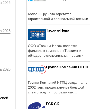
а 2026
Копаешь.ру - это агрегатор
строительной и специальной техники.
Тэохим-Нева
а 2026
ООО «Тэохим-Нева» является
филиалом компании «Тэохим» и
обладает эксклюзивными правами на
выполнение работ ...
Группа Компаний НТПЦ
а 2026
Группа Компаний НТПЦ созданная в
2002 году, предоставляет большой
спектр услуг и программных
продуктов для ...
 свой
ГСК СК