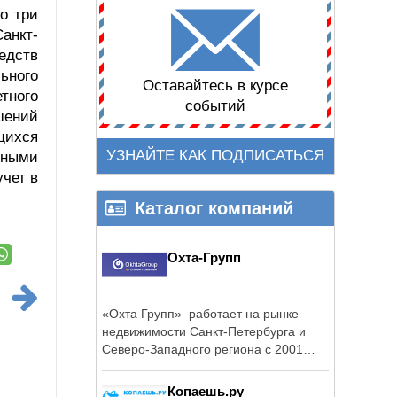
о три
анкт-
едств
ьного
Оставайтесь в курсе
тного
событий
шений
щихся
УЗНАЙТЕ КАК ПОДПИСАТЬСЯ
дными
учет в
Каталог компаний
Охта-Групп
«Охта Групп» работает на рынке
недвижимости Санкт-Петербурга и
Северо-Западного региона с 2001
года.
Копаешь.ру