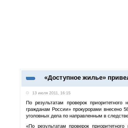
Добавить компанию
Войти
НОВОСТИ
СТАТЬИ
КОМПАНИИ
«Доступное жилье» приве
Поиск
13 июля 2011, 16:15
По результатам проверок приоритетного 
гражданам России» прокурорами внесено 58
уголовных дела по направленным в следств
«По результатам проверок приоритетного