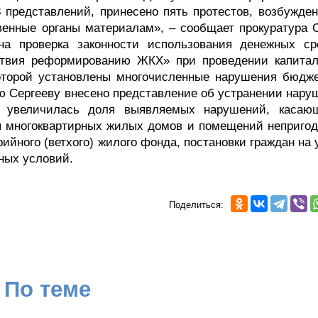
 представлений, принесено пять протестов, возбужден
венные органы материалам», – сообщает прокуратура С
ена проверка законности использования денежных ср
ствия реформированию ЖКХ» при проведении капитал
оторой установлены многочисленные нарушения бюдже
ею Сергееву внесено представление об устранении нару
 увеличилась доля выявляемых нарушений, касаю
я многоквартирных жилых домов и помещений неприго
ийного (ветхого) жилого фонда, постановки граждан на 
ных условий.
Поделиться:
По теме