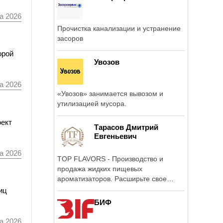
а 2026
Прочистка канализации и устранение
засоров
орой
Увозов
а 2026
«Увозов» занимается вывозом и
утилизацией мусора.
оект
Тарасов Дмитрий
Евгеньевич
а 2026
TOP FLAVORS - Производство и
продажа жидких пищевых
ароматизаторов. Расширьте свое
производство новыми вкусами.
иц
БИФ
а 2026