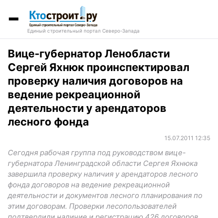
Единый строительный портал Северо-Запада
Вице-губернатор Ленобласти
Сергей Яхнюк проинспектировал
проверку наличия договоров на
ведение рекреационной
деятельности у арендаторов
лесного фонда
15.07.2011 12:35
Сегодня рабочая группа под руководством вице-
губернатора Ленинградской области Сергея Яхнюка
завершила проверку наличия у арендаторов лесного
фонда договоров на ведение рекреационной
деятельности и документов лесного планирования по
этим договорам. Проверки лесопользователей
подтвердили наличие и регистрацию 426 договоров