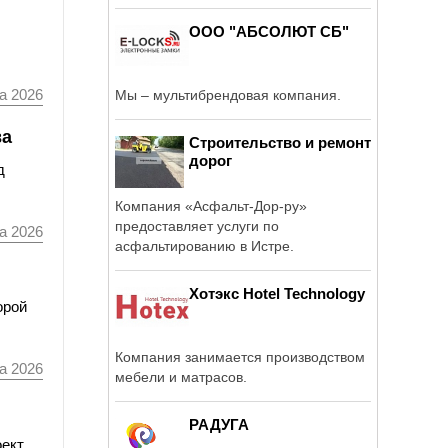
ООО "АБСОЛЮТ СБ"
а 2026
Мы – мультибрендовая компания.
ва
Строительство и ремонт
дорог
д
Компания «Асфальт-Дор-ру»
предоставляет услуги по
а 2026
асфальтированию в Истре.
Хотэкс Hotel Technology
орой
Компания занимается производством
а 2026
мебели и матрасов.
РАДУГА
оект