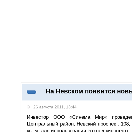
Добавить компанию
Войти
НОВОСТИ
СТАТЬИ
КОМПАНИИ
На Невском появится нов
Поиск
26 августа 2011, 13:44
Инвестор ООО «Синема Мир» проведет 
Центральный район, Невский проспект, 108,
кв. м, для использования его под киноцентр.