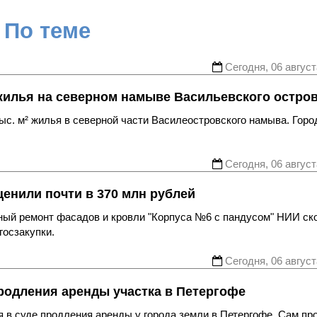
По теме
Сегодня, 06 август
жилья на северном намыве Васильевского остро
с. м² жилья в северной части Василеостровского намыва. Горо
Сегодня, 06 август
енили почти в 370 млн рублей
ьный ремонт фасадов и кровли "Корпуса №6 с пандусом" НИИ ск
госзакупки.
Сегодня, 06 август
родления аренды участка в Петергофе
 в суде продления аренды у города земли в Петергофе. Сам пр