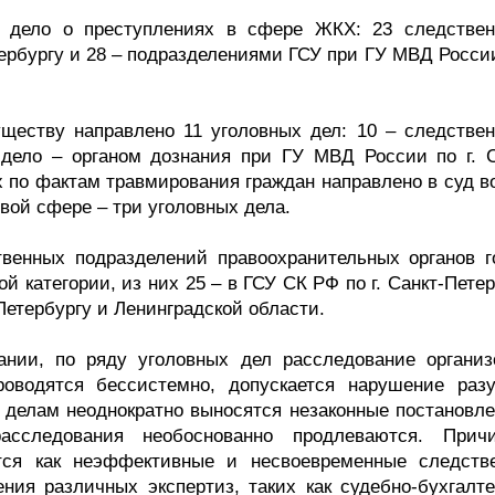
е дело о преступлениях в сфере ЖКХ: 23 следстве
ербургу и 28 – подразделениями ГСУ при ГУ МВД России
уществу направлено 11 уголовных дел: 10 – следстве
дело – органом дознания при ГУ МВД России по г. С
х по фактам травмирования граждан направлено в суд в
вой сфере – три уголовных дела.
венных подразделений правоохранительных органов г
 категории, из них 25 – в ГСУ СК РФ по г. Санкт-Пете
-Петербургу и Ленинградской области.
нии, по ряду уголовных дел расследование организ
роводятся бессистемно, допускается нарушение раз
о делам неоднократно выносятся незаконные постановле
расследования необоснованно продлеваются. Прич
тся как неэффективные и несвоевременные следств
ения различных экспертиз, таких как судебно-бухгалте