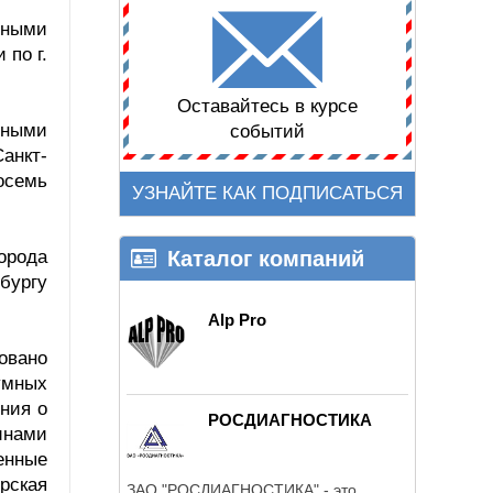
нными
 по г.
Оставайтесь в курсе
нными
событий
анкт-
осемь
УЗНАЙТЕ КАК ПОДПИСАТЬСЯ
орода
Каталог компаний
рбургу
Alp Pro
овано
умных
ния о
РОСДИАГНОСТИКА
инами
енные
рская
ЗАО "РОСДИАГНОСТИКА" - это