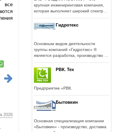
, все
крупная инжиниринговая компания,
которая выполняет широкий спектр
аются
работ и ...
ления
Гидротекс
Основным видом деятельности
группы компаний «Гидротэкс» ®
является разработка, производство и
реализация ...
РВК. Тех
Предприятие «РВК.
Бытовкин
а 2026
Основная специализация компании
а
«Бытовкин» - производство, доставка