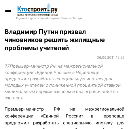
Единый строительный портал Северо-Запада
Владимир Путин призвал
чиновников решить жилищные
проблемы учителей
06.09.2011 12:26
77Премьер-министр РФ на межрегиональной
конференции «Единой России» в Череповце
предложил разработать специальную ипотеку для
молодых учителей с пониженной процентной ставкой,
минимальным первым взносом и без ограничения по
зарплате.
Премьер-министр РФ на межрегиональной
конференции «Единой России» в Череповце
предложил разработать специальную ипотеку для