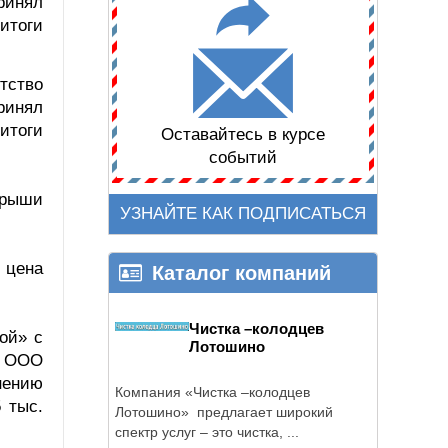
ринял
итоги
тство
ринял
итоги
Оставайтесь в курсе
событий
крыши
УЗНАЙТЕ КАК ПОДПИСАТЬСЯ
 цена
Каталог компаний
Чистка –колодцев
ой» с
Лотошино
в ООО
нению
Компания «Чистка –колодцев
 тыс.
Лотошино» предлагает широкий
спектр услуг – это чистка, ...