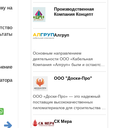
ку на
Производственная
Компания Концепт
тство
ьтаты
Алгруп
Основным направлением
деятельности ООО «Кабельная
Компания «Алгруп» были и остаются
чение
поставки ...
ООО "Доски-Про"
атора
ООО «Доски-Про» — это надежный
поставщик высококачественных
пиломатериалов для строительства и
отделки.
СК Мера