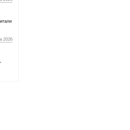
читали
а 2026
,