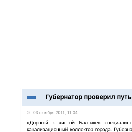
06.08.2026
Добавить компанию
Войти
НОВОСТИ
СТАТЬИ
КОМПАНИИ
Губернатор проверил путь
Поиск
03 октября 2011, 11:04
«Дорогой к чистой Балтике» специалист
канализационный коллектор города. Губерн