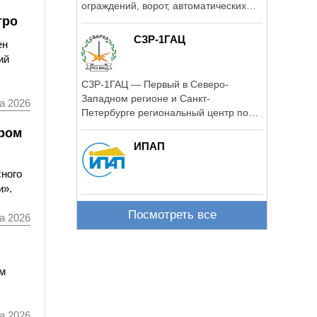
ограждений, ворот, автоматических
тро
шлагбаумов и ...
СЗР-1ГАЦ
ен
ий
СЗР-1ГАЦ — Первый в Северо-
Западном регионе и Санкт-
а 2026
Петербурге региональный центр по
аттестации персонала в ...
ором
ИПАП
сного
и».
Посмотреть все
а 2026
мм
а 2026