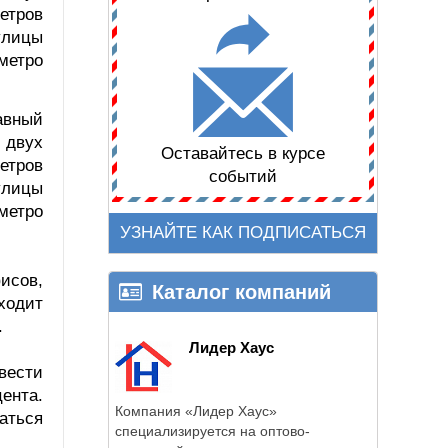
етров
улицы
 метро
авный
 двух
Оставайтесь в курсе
етров
событий
улицы
 метро
УЗНАЙТЕ КАК ПОДПИСАТЬСЯ
исов,
Каталог компаний
оходит
.
Лидер Хаус
вести
ента.
Компания «Лидер Хаус»
аться
специализируется на оптово-