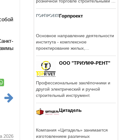
розничной торговле строительными и
отделочными ...
Горпроект
собой
Основное направление деятельности
анкт-
института - комплексное
раммы
проектирование жилых,
общественных и ...
ООО "ТРИУМФ-РЕНТ"
Профессиональные заклёпочники и
другой электрический и ручной
строительный инструмент.
Цитадель
Компания «Цитадель» занимается
а 2026
изготовлением различных