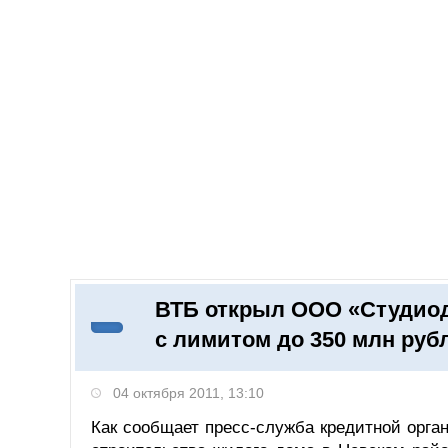
Добавить компанию
Войти
НОВОСТИ
СТАТЬИ
КОМПАНИИ
ВТБ открыл ООО «Студио
Поиск
с лимитом до 350 млн руб
04 октября 2011, 13:10
Как сообщает пресс-служба кредитной орга