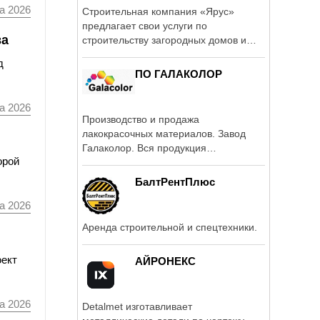
а 2026
Строительная компания «Ярус»
предлагает свои услуги по
ва
строительству загородных домов и
коттеджей в ...
д
ПО ГАЛАКОЛОР
а 2026
Производство и продажа
лакокрасочных материалов. Завод
Галаколор. Вся продукция
орой
сертифицирована.
БалтРентПлюс
а 2026
Аренда строительной и спецтехники.
оект
АЙРОНЕКС
а 2026
Detalmet изготавливает