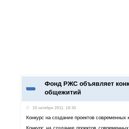
Добавить компанию
Войти
НОВОСТИ
СТАТЬИ
КОМПАНИИ
Фонд РЖС объявляет конку
Поиск
общежитий
10 октября 2011, 18:30
Конкурс на создание проектов современных
Конкурс на создание проектов современны