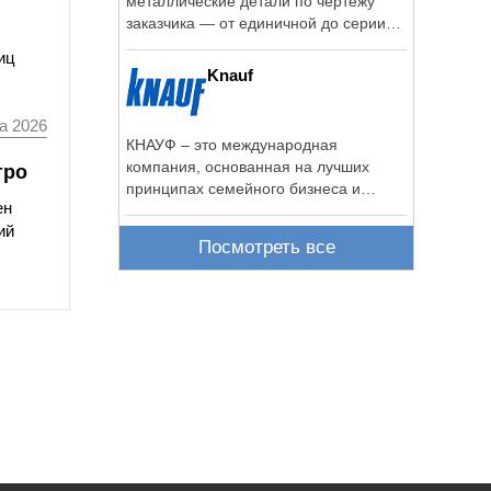
металлические детали по чертежу
заказчика — от единичной до серии
100 000 шт.
иц
Knauf
а 2026
КНАУФ – это международная
компания, основанная на лучших
тро
принципах семейного бизнеса и
ен
сумевшая сохранить ...
ий
Посмотреть все