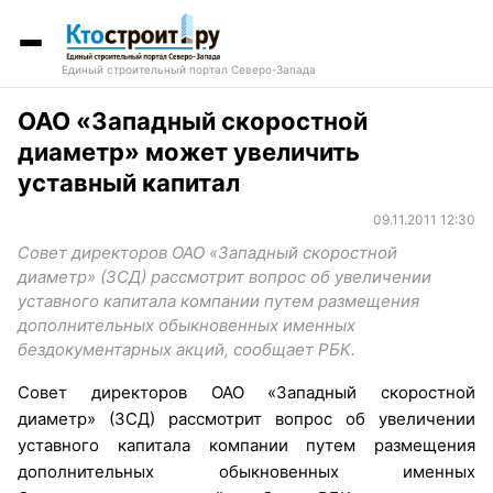
Единый строительный портал Северо-Запада
ОАО «Западный скоростной
диаметр» может увеличить
уставный капитал
09.11.2011 12:30
Совет директоров ОАО «Западный скоростной
диаметр» (ЗСД) рассмотрит вопрос об увеличении
уставного капитала компании путем размещения
дополнительных обыкновенных именных
бездокументарных акций, сообщает РБК.
Совет директоров ОАО «Западный скоростной
диаметр» (ЗСД) рассмотрит вопрос об увеличении
уставного капитала компании путем размещения
дополнительных обыкновенных именных