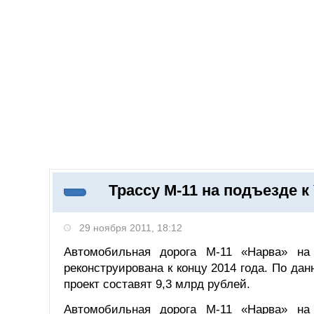
Добавить компанию
Войти
НОВОСТИ
СТАТЬИ
КОМПАНИИ
Трассу М-11 на подъезде к
Поиск
29 ноября 2011, 18:12
Автомобильная дорога М-11 «Нарва» на 
реконструирована к концу 2014 года. По д
проект составят 9,3 млрд рублей.
Автомобильная дорога М-11 «Нарва» на 