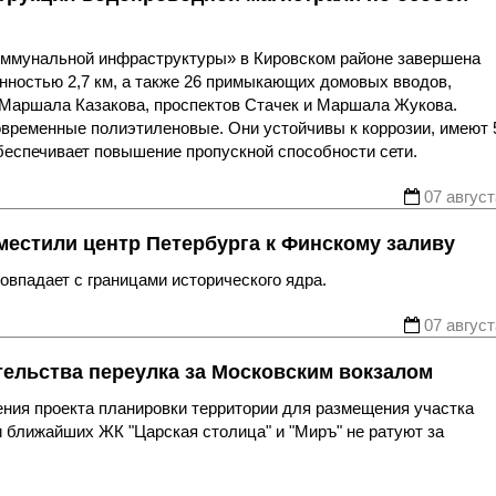
оммунальной инфраструктуры» в Кировском районе завершена
нностью 2,7 км, а также 26 примыкающих домовых вводов,
 Маршала Казакова, проспектов Стачек и Маршала Жукова.
овременные полиэтиленовые. Они устойчивы к коррозии, имеют 
беспечивает повышение пропускной способности сети.
07 август
местили центр Петербурга к Финскому заливу
впадает с границами исторического ядра.
07 август
тельства переулка за Московским вокзалом
ния проекта планировки территории для размещения участка
 ближайших ЖК "Царская столица" и "Миръ" не ратуют за