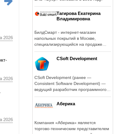
Тагирова Екатерина
Владимировна
БилдСмарт - интернет-магазин
а 2026
напольных покрытий в Москве,
специализирующийся на продаже
продукции ведущих ...
CSoft Development
нкт-
CSoft Development (ранее —
а 2026
Consistent Software Development) —
ведущий разработчик программного
а
обеспечения для рынка САПР в ...
Аберика
а 2026
Компания «Аберика» является
торгово-техническим представителем