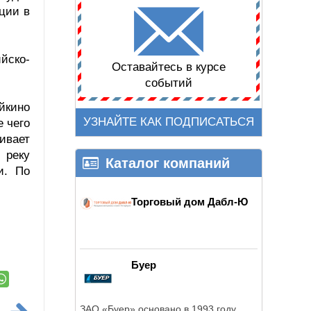
ции в
йско-
Оставайтесь в курсе
событий
йкино
УЗНАЙТЕ КАК ПОДПИСАТЬСЯ
е чего
ивает
 реку
Каталог компаний
и. По
Торговый дом Дабл-Ю
Буер
ЗАО «Буер» основано в 1993 году.