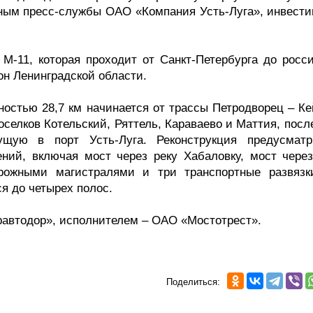
анным пресс-службы ОАО «Компания Усть-Луга», инвести
М-11, которая проходит от Санкт-Петербурга до росси
он Ленинградской области.
ностью 28,7 км начинается от трассы Петродворец – Ке
селков Котельский, Ряттель, Караваево и Маттия, посл
щую в порт Усть-Луга. Реконструкция предусматр
ний, включая мост через реку Хабаловку, мост через
рожными магистралями и три транспортные развязк
я до четырех полос.
равтодор», исполнителем – ОАО «Мостотрест».
Поделиться: