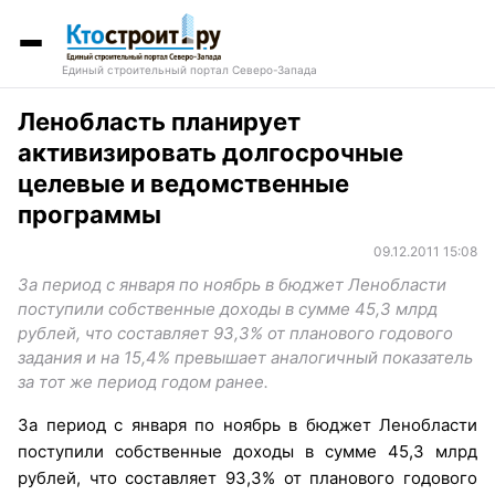
Единый строительный портал Северо-Запада
Ленобласть планирует
активизировать долгосрочные
целевые и ведомственные
программы
09.12.2011 15:08
За период с января по ноябрь в бюджет Ленобласти
поступили собственные доходы в сумме 45,3 млрд
рублей, что составляет 93,3% от планового годового
задания и на 15,4% превышает аналогичный показатель
за тот же период годом ранее.
За период с января по ноябрь в бюджет Ленобласти
поступили собственные доходы в сумме 45,3 млрд
рублей, что составляет 93,3% от планового годового