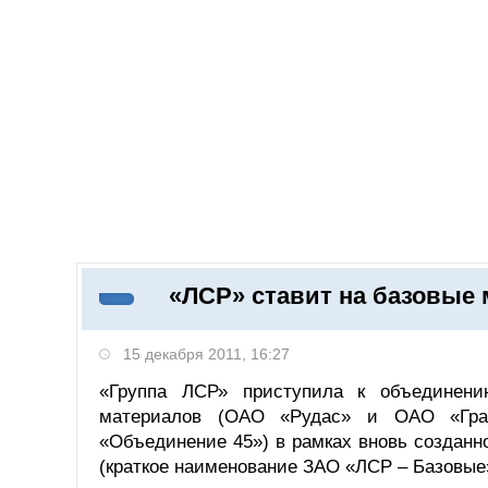
Добавить компанию
Войти
НОВОСТИ
СТАТЬИ
КОМПАНИИ
«ЛСР» ставит на базовые
Поиск
15 декабря 2011, 16:27
«Группа ЛСР» приступила к объединени
материалов (ОАО «Рудас» и ОАО «Гран
«Объединение 45») в рамках вновь создан
(краткое наименование ЗАО «ЛСР – Базовые