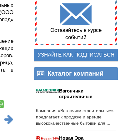
льных
 (ООО
апад»
Оставайтесь в курсе
событий
шение
яющих
УЗНАЙТЕ КАК ПОДПИСАТЬСЯ
оров.
рица,
оты в
Каталог компаний
Вагончики
строительные
Компания «Вагончики строительные»
предлагает к продаже и аренде
высококачественные бытовки для ...
Новая Эра