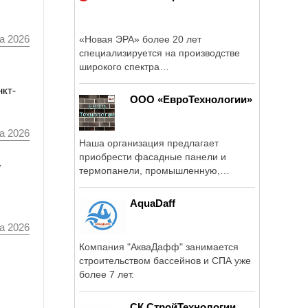
а 2026
«Новая ЭРА» более 20 лет
специализируется на производстве
широкого спектра
электрораспределительных ...
нкт-
ООО «ЕвроТехнологии»
а 2026
Наша организация предлагает
приобрести фасадные панели и
а
термопанели, промышленную,
облицовочную и ...
AquaDaff
а 2026
Компания "АкваДафф" занимается
строительством бассейнов и СПА уже
более 7 лет.
СК СтройТехнологии