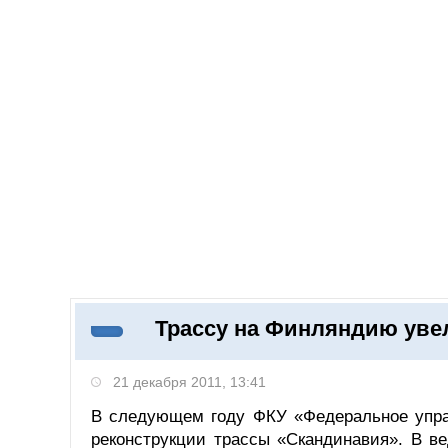
08.08.2026
Добавить компанию
Войти
НОВОСТИ
СТАТЬИ
КОМПАНИИ
Трассу на Финляндию уве
Поиск
21 декабря 2011, 13:41
В следующем году ФКУ «Федеральное управ
реконструкции трассы «Скандинавия». В в