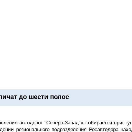
ОНЛАЙН–ВЫСТАВКИ
КАЛЕНДАРЬ
КЛЮЧЕВЫЕ ФИГУР
личат до шести полос
ление автодорог "Северо-Запад"» собирается приступ
едении регионального подразделения Росавтодора нахо