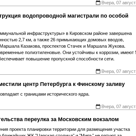
Вчера, 07 август
трукция водопроводной магистрали по особой
оммунальной инфраструктуры» в Кировском районе завершена
нностью 2,7 км, а также 26 примыкающих домовых вводов,
 Маршала Казакова, проспектов Стачек и Маршала Жукова.
овременные полиэтиленовые. Они устойчивы к коррозии, имеют 
беспечивает повышение пропускной способности сети.
Вчера, 07 август
местили центр Петербурга к Финскому заливу
впадает с границами исторического ядра.
Вчера, 07 август
тельства переулка за Московским вокзалом
ния проекта планировки территории для размещения участка
 ближайших ЖК "Царская столица" и "Миръ" не ратуют за