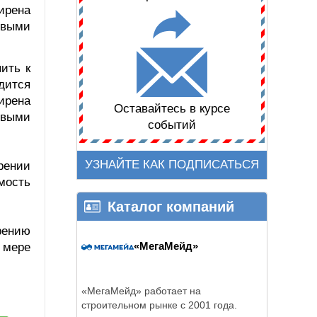
ирена
евыми
ить к
дится
ирена
Оставайтесь в курсе
евыми
событий
УЗНАЙТЕ КАК ПОДПИСАТЬСЯ
рении
мость
Каталог компаний
рению
«МегаМейд»
 мере
«МегаМейд» работает на
строительном рынке с 2001 года.