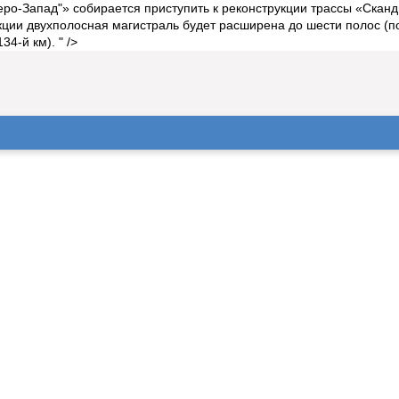
о-Запад"» собирается приступить к реконструкции трассы «Сканд
кции двухполосная магистраль будет расширена до шести полос (по
4-й км). " />