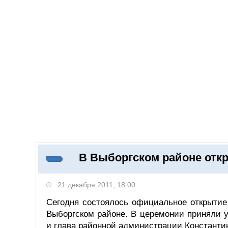
Добавить компанию
Войти
НОВОСТИ
СТАТЬИ
КОМПАНИИ
В Выборгском районе отк
Поиск
21 декабря 2011, 18:00
Сегодня состоялось официальное открытие 
Выборгском районе. В церемонии приняли 
и глава районной администрации Константи