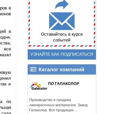
ров в
монов
дей в
Оставайтесь в курсе
одня,
событий
ства.
м все
УЗНАЙТЕ КАК ПОДПИСАТЬСЯ
казал
Каталог компаний
ровую
ценил
ПО ГАЛАКОЛОР
том и
Производство и продажа
та по
лакокрасочных материалов. Завод
льная
Галаколор. Вся продукция
 сада