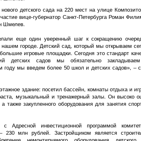
нового детского сада на 220 мест на улице Композито
участие вице-губернатор Санкт-Петербурга Роман Фили
н Шмелев.
делали еще один уверенный шаг к сокращению очере
нашем городе. Детский сад, который мы открываем сег
большие игровые площадки. Сегодня это стандарт каче
ий детских садов мы обязательно закладывае
 году мы введем более 50 школ и детских садов», – с
этажное здание: посетил бассейн, комнаты отдыха и иг
раста, музыкальный и тренажерный залы. Он высоко о
 а также закупленного оборудования для занятия спор
и с Адресной инвестиционной программой комите
 – 230 млн рублей. Застройщиком является строите
тение немонтируемого оборудования детского