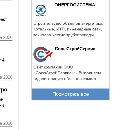
ЭНЕРГОСИСТЕМА
оект
Строительство объектов энергетики.
Котельные, ИТП, инженерные сети,
технологические трубопроводы.
а 2026
СоюзСтройСервис
иц
Сайт компании ООО
«СоюзСтройСервис»: - Выполняем
а 2026
гидроизоляцию объектов самого
разного масштаба и ...
тро
Посмотреть все
ен
ий
а 2026