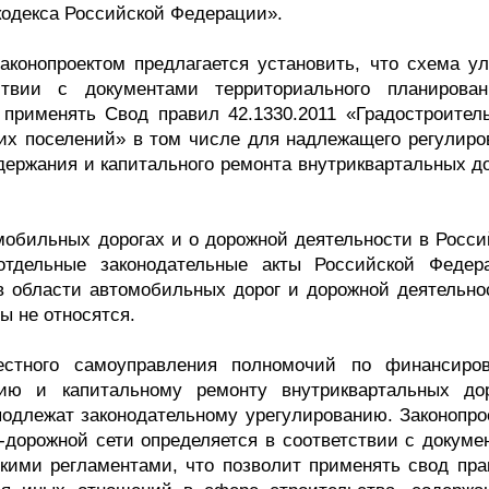
кодекса Российской Федерации».
законопроектом предлагается установить, что схема ул
ствии с документами территориального планирова
 применять Свод правил 42.1330.2011 «Градостроитель
ких поселений» в том числе для надлежащего регулиро
держания и капитального ремонта внутриквартальных до
бильных дорогах и о дорожной деятельности в Росси
тдельные законодательные акты Российской Федер
в области автомобильных дорог и дорожной деятельнос
ы не относятся.
стного самоуправления полномочий по финансиро
нию и капитальному ремонту внутриквартальных до
подлежат законодательному урегулированию. Законопро
о-дорожной сети определяется в соответствии с докуме
скими регламентами, что позволит применять свод пра