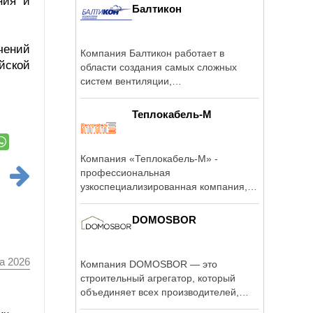
ния и
Балтикон
чений
Компания Балтикон работает в
йской
области создания самых сложных
систем вентиляции,
вондиционирования, ...
Теплокабель-М
Компания «Теплокабель-М» -
профессиональная
узкоспециализированная компания,
работающая в области ...
DOMOSBOR
а 2026
Компания DOMOSBOR — это
строительный агрегатор, который
объединяет всех производителей,
дизайнеров и ...