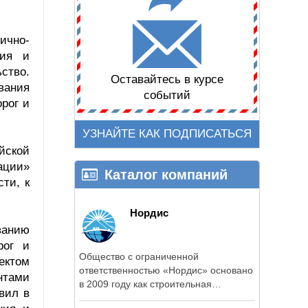
ично-
ния и
ство.
Оставайтесь в курсе
вания
событий
рог и
УЗНАЙТЕ КАК ПОДПИСАТЬСЯ
йской
ации»
Каталог компаний
ти, к
Нордис
ванию
рог и
Общество с ограниченной
ектом
ответственностью «Нордис» основано
нтами
в 2009 году как строительная
вил в
организация, ...