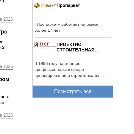
иц
Пропаркет
а 2026
«Пропаркет» работает на рынке
более 17 лет.
тро
ен
ПРОЕКТНО-
ий
СТРОИТЕЛЬНАЯ
ГРУППА
В 1996 году настоящие
а 2026
профессионалы в сфере
проектирования и строительства –
ором
работники «Ленинградского ...
Посмотреть все
сного
и».
а 2026