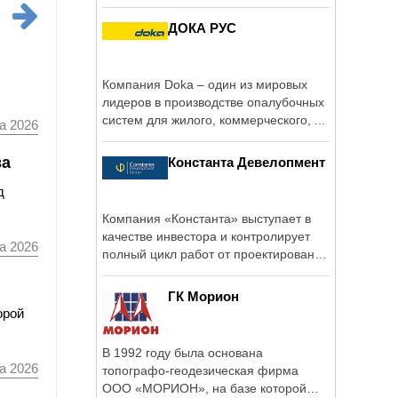
ДОКА РУС
Компания Doka – один из мировых
лидеров в производстве опалубочных
систем для жилого, коммерческого, ...
а 2026
ва
Константа Девелопмент
д
Компания «Константа» выступает в
качестве инвестора и контролирует
а 2026
полный цикл работ от проектирования
до ...
ГК Морион
орой
В 1992 году была основана
а 2026
топографо-геодезическая фирма
ООО «МОРИОН», на базе которой