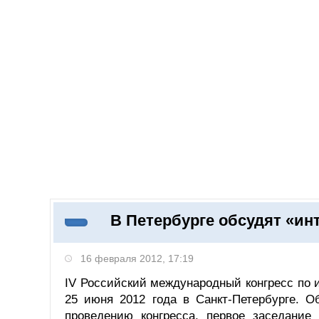
Добавить компанию
Войти
НОВОСТИ
СТАТЬИ
КОМПАНИИ
В Петербурге обсудят «ин
Поиск
16 февраля 2012, 17:19
IV Российский международный конгресс по 
25 июня 2012 года в Санкт-Петербурге. О
проведению конгресса, первое заседание