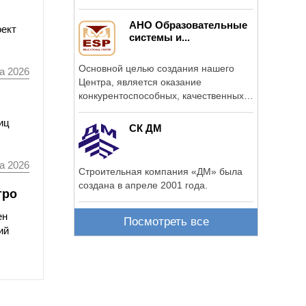
впоследствии была ...
АНО Образовательные
оект
системы и...
Основной целью создания нашего
а 2026
Центра, является оказание
конкурентоспособных, качественных
...
иц
СК ДМ
а 2026
Строительная компания «ДМ» была
создана в апреле 2001 года.
тро
ен
Посмотреть все
ий