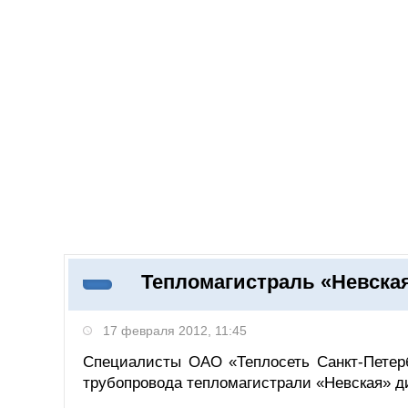
Добавить компанию
Войти
НОВОСТИ
СТАТЬИ
КОМПАНИИ
Тепломагистраль «Невска
Поиск
17 февраля 2012, 11:45
Специалисты ОАО «Теплосеть Санкт-Петер
трубопровода тепломагистрали «Невская» д