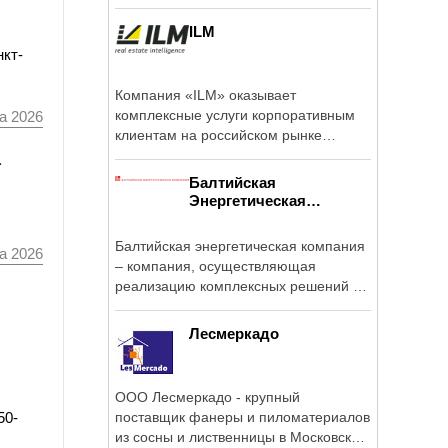
своих ...
ILM
нкт-
Компания «ILM» оказывает
комплексные услуги корпоративным
а 2026
клиентам на российском рынке
коммерческой ...
а
Балтийская
Энергетическая
Компания
Балтийская энергетическая компания
а 2026
– компания, осуществляющая
реализацию комплексных решений в
области ...
Лесмеркадо
ООО Лесмеркадо - крупный
50-
поставщик фанеры и пиломатериалов
из сосны и лиственницы в Московском