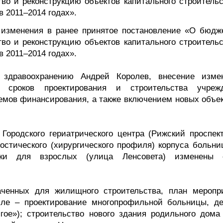
тво и реконструкцию объектов капитального строительс
в 2011–2014 годах».
 изменения в ранее принятое постановление «О бюдж
тво и реконструкцию объектов капитального строительс
в 2011–2014 годах».
 здравоохранению Андрей Королев, внесение изме
я сроков проектирования и строительства учреж
емов финансирования, а также включением новых объек
Городского гериатрического центра (Рижский проспект,
ностического (хирургического профиля) корпуса больн
ники для взрослых (улица Ленсовета) изменены 
аченных для жилищного строительства, план меропр
ле – проектирование многопрофильной больницы, де
гое»); строительство нового здания родильного дом