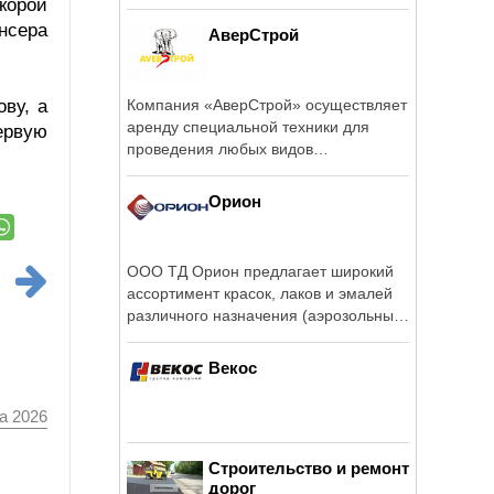
корой
нсера
АверСтрой
ву, а
Компания «АверСтрой» осуществляет
аренду специальной техники для
ервую
проведения любых видов
строительных ...
Орион
ООО ТД Орион предлагает широкий
ассортимент красок, лаков и эмалей
различного назначения (аэрозольные
...
Векос
а 2026
Строительство и ремонт
дорог