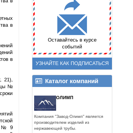
тва в
етных
тва в
Оставайтесь в курсе
нений
событий
дений
тов в
УЗНАЙТЕ КАК ПОДПИСАТЬСЯ
 21),
Каталог компаний
ицы №
сроки
ОЛИМП
иятий
Компания "Завод-Олимп" является
тской
производителем изделий из
а № 9
нержавеющей трубы.