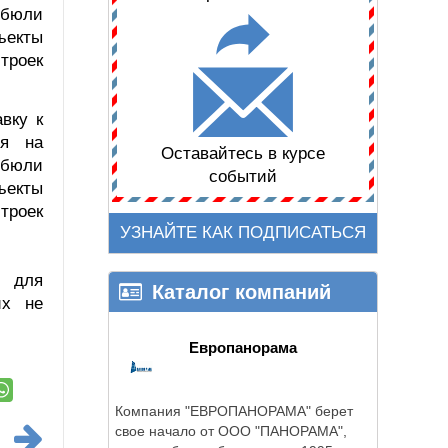
ибюли
ъекты
троек
вку к
ся на
Оставайтесь в курсе
ибюли
событий
ъекты
троек
УЗНАЙТЕ КАК ПОДПИСАТЬСЯ
и для
Каталог компаний
их не
Европанорама
Компания "ЕВРОПАНОРАМА" берет
свое начало от ООО "ПАНОРАМА",