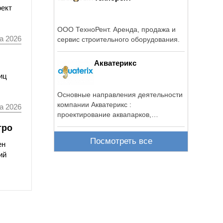
оект
ООО ТехноРент. Аренда, продажа и
а 2026
сервис строительного оборудования.
Акватерикс
иц
Основные направления деятельности
компании Акватерикс :
а 2026
проектирование аквапарков,
проектирование ...
тро
Посмотреть все
ен
ий