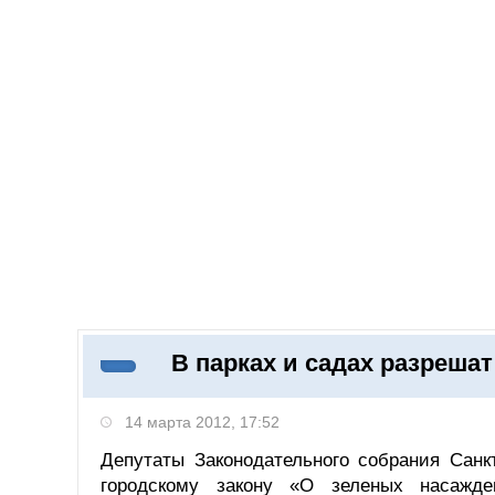
06.08.2026
Добавить компанию
Войти
НОВОСТИ
СТАТЬИ
КОМПАНИИ
В парках и садах разреша
Поиск
14 марта 2012, 17:52
Депутаты Законодательного собрания Санк
городскому закону «О зеленых насажде