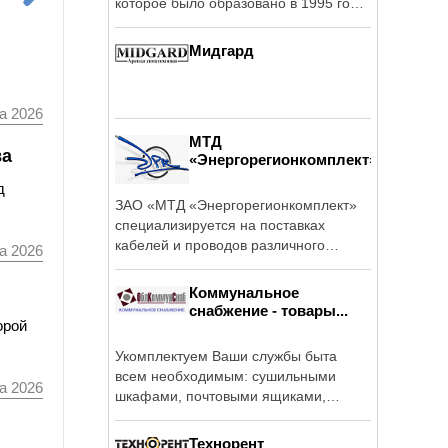
которое было образовано в 1995 году
как ...
Мидгард
а 2026
МТД
ва
«Энергорегионкомплект»
д
ЗАО «МТД «Энергорегионкомплект»
специализируется на поставках
кабелей и проводов различного
а 2026
назначения с ...
Коммунальное
снабжение - товары...
орой
Укомплектуем Ваши службы быта
всем необходимым: сушильными
а 2026
шкафами, почтовыми ящиками,
клапанами для ...
Технорент