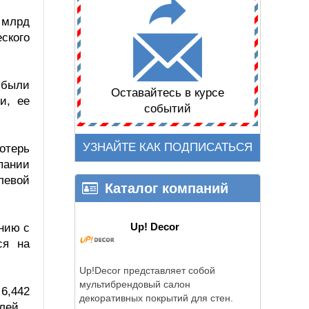
 млрд
ского
 были
Оставайтесь в курсе
и, ее
событий
УЗНАЙТЕ КАК ПОДПИСАТЬСЯ
отерь
пании
левой
Каталог компаний
Up! Decor
ению с
ся на
Up!Decor представляет собой
мультибрендовый салон
6,442
декоративных покрытий для стен.
лей.