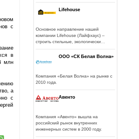
Lifehouse
новом
нов с
Основное направление нашей
компании Lifehouse (Лайфхаус) –
строить стильные, экологически
вание
чистые дома и ...
хся в
ООО «СК Белая Волна»
4 млн
Компания «Белая Волна» на рынке с
2010 года.
чению
во, а
Авенто
нно с
ергей
Компания «Авенто» вышла на
российский рынок внутренних
инженерных систем в 2000 году.