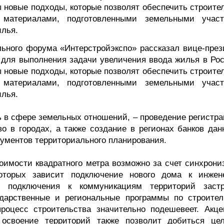
мы новые подходы, которые позволят обеспечить строит
материалами, подготовленными земельными участ
илья.
льного форума «Интерстройэкспо» рассказал вице-през
для выполнения задачи увеличения ввода жилья в Рос
мы новые подходы, которые позволят обеспечить строит
материалами, подготовленными земельными участ
илья.
 в сфере земельных отношений, – проведение регистра
во в городах, а также создание в регионах банков дан
кументов территориального планирования.
оимости квадратного метра возможно за счет синхрони
оторых зависит подключение нового дома к инжен
о подключения к коммуникациям территорий застр
ударственные и региональные программы по строител
роцесс строительства значительно подешевеет. Акце
е освоение территорий также позволит добиться це