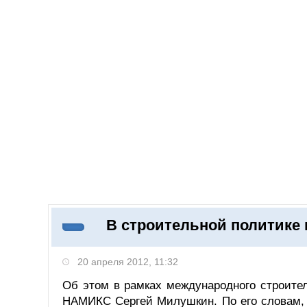
06.08.2026
Добавить компанию
Войти
НОВОСТИ
СТАТЬИ
КОМПАНИИ
В строительной политике
Поиск
20 апреля 2012, 11:32
Об этом в рамках международного строите
НАМИКС Сергей Милушкин. По его словам, 