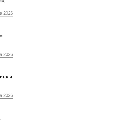
и».
а 2026
мм
а 2026
читали
а 2026
,