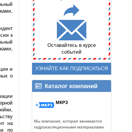
ельный
ками,
идент
сии к
ельный
Оставайтесь в курсе
ками,
событий
УЗНАЙТЕ КАК ПОДПИСАТЬСЯ
ции и
ных о
Каталог компаний
зации
МКРЗ
ерной
ойки,
ьству
Мы компания, которая занимается
нт на
гидроизоляционными материалами.
ли по