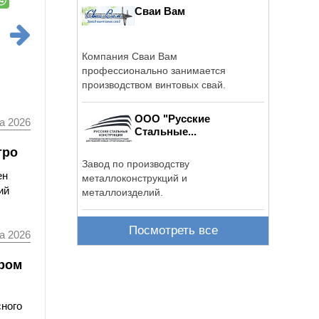
Сваи Вам
Компания Сваи Вам
профессионально занимается
производством винтовых свай.
ООО "Русские
а 2026
Стальные...
тро
Завод по производству
ен
металлоконструкций и
ий
металлоизделий.
Посмотреть все
а 2026
ором
сного