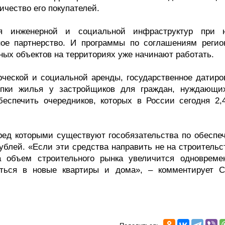
чество его покупателей.
я инженерной и социальной инфраструктур при 
тное партнерство. И программы по соглашениям регио
ых объектов на территориях уже начинают работать.
рческой и социальной аренды, государственное датиро
упки жилья у застройщиков для граждан, нуждающи
еспечить очередников, которых в России сегодня 2,
еред которыми существуют гособязательства по обеспе
блей. «Если эти средства направить не на строительст
а объем строительного рынка увеличится одновреме
яться в новые квартиры и дома», – комментирует С