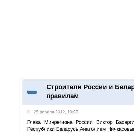
Добавить компанию
Войти
НОВОСТИ
СТАТЬИ
КОМПАНИИ
Строители России и Белар
Поиск
правилам
25 апреля 2012, 13:07
Глава Минрегиона России Виктор Басарг
Республики Беларусь Анатолием Ничкасовы