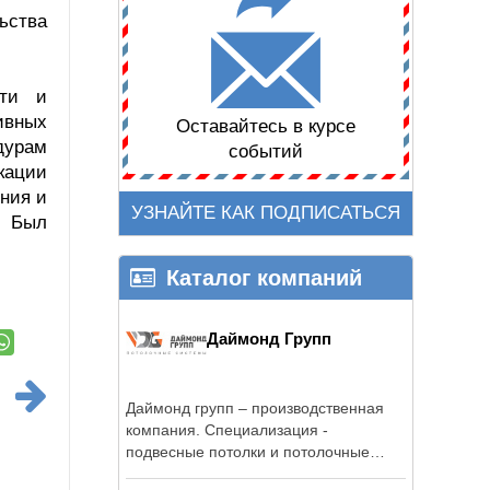
ьства
сти и
ивных
Оставайтесь в курсе
дурам
событий
кации
ния и
УЗНАЙТЕ КАК ПОДПИСАТЬСЯ
. Был
Каталог компаний
Даймонд Групп
Даймонд групп – производственная
компания. Специализация -
подвесные потолки и потолочные
системы.