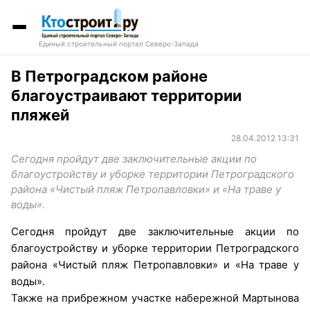
Единый строительный портал Северо-Запада
В Петроградском районе
благоустраивают территории
пляжей
28.04.2012 13:31
Сегодня пройдут две заключительные акции по
благоустройству и уборке территории Петроградского
района «Чистый пляж Петропавловки» и «На траве у
воды».
Сегодня пройдут две заключительные акции по
благоустройству и уборке территории Петроградского
района «Чистый пляж Петропавловки» и «На траве у
воды».
Также на прибрежном участке набережной Мартынова