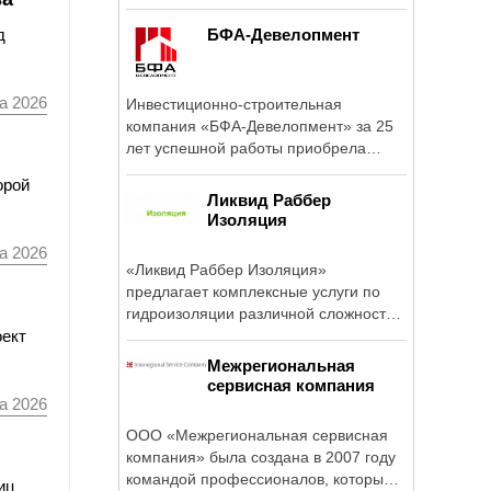
БФА-Девелопмент
д
а 2026
Инвестиционно-строительная
компания «БФА-Девелопмент» за 25
лет успешной работы приобрела
устойчивую ...
орой
Ликвид Раббер
Изоляция
а 2026
«Ликвид Раббер Изоляция»
предлагает комплексные услуги по
гидроизоляции различной сложности
оект
и напылению ...
Межрегиональная
сервисная компания
а 2026
ООО «Межрегиональная сервисная
компания» была создана в 2007 году
командой профессионалов, которые
иц