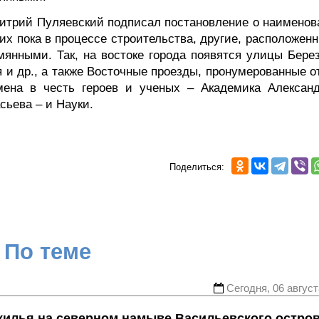
Дмитрий Пуляевский подписал постановление о наименов
них пока в процессе строительства, другие, расположен
янными. Так, на востоке города появятся улицы Берез
 и др., а также Восточные проезды, пронумерованные о
мена в честь героев и ученых – Академика Александ
сьева – и Науки.
Поделиться:
По теме
Сегодня, 06 август
жилья на северном намыве Васильевского остро