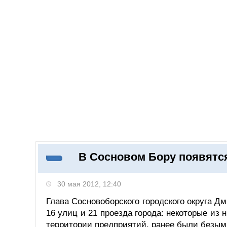
Добавить компанию
Войти
НОВОСТИ
СТАТЬИ
КОМПАНИИ
В Сосновом Бору появятс
Поиск
30 мая 2012, 12:40
Глава Сосновоборского городского округа 
16 улиц и 21 проезда города: некоторые из 
территории предприятий, ранее были безы