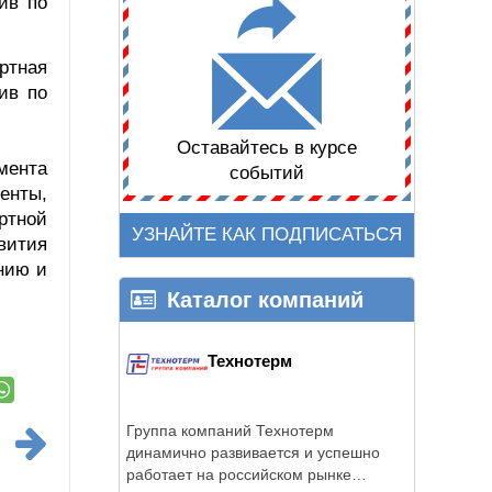
ив по
ртная
ив по
Оставайтесь в курсе
мента
событий
енты,
ртной
УЗНАЙТЕ КАК ПОДПИСАТЬСЯ
вития
нию и
Каталог компаний
Технотерм
Группа компаний Технотерм
динамично развивается и успешно
работает на российском рынке