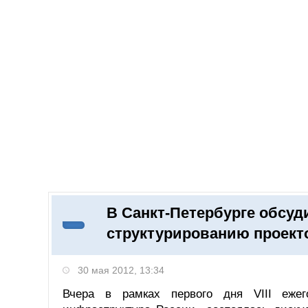
Добавить компанию
Войти
НОВОСТИ
СТАТЬИ
КОМПАНИИ
В Санкт-Петербурге обсу
Поиск
структурированию проект
30 мая 2012, 13:34
Вчера в рамках первого дня VIII еже