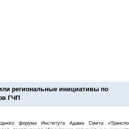
ОНЛАЙН–ВЫСТАВКИ
КАЛЕНДАРЬ
КЛЮЧЕВЫЕ ФИГУР
дили региональные инициативы по
ов ГЧП
годного форума Института Адама Смита «Транспо