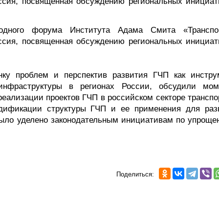
ссия, посвященная обсуждению региональных инициат
годного форума Института Адама Смита «Транспо
ссия, посвященная обсуждению региональных инициат
нку проблем и перспектив развития ГЧП как инстру
инфраструктуры в регионах России, обсудили мом
еализации проектов ГЧП в российском секторе транспо
одификации структуры ГЧП и ее применения для раз
было уделено законодательным инициативам по упроще
Поделиться: