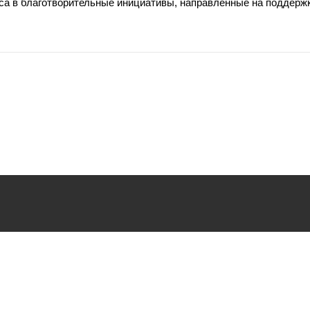
еса в благотворительные инициативы, направленные на поддерж
ьзования
файлов cookie.