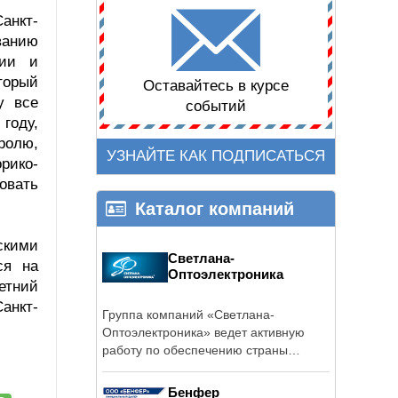
анкт-
ванию
ции и
торый
Оставайтесь в курсе
у все
событий
году,
ролю,
УЗНАЙТЕ КАК ПОДПИСАТЬСЯ
рико-
овать
Каталог компаний
скими
Светлана-
ся на
Оптоэлектроника
етний
анкт-
Группа компаний «Светлана-
Оптоэлектроника» ведет активную
работу по обеспечению страны
осветительными ...
Бенфер