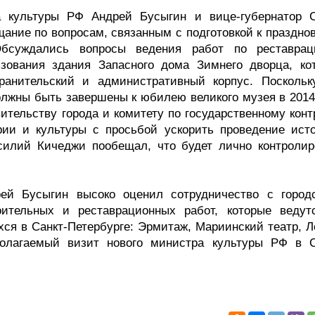
 культуры РФ Андрей Бусыгин и вице-губернатор С
ание по вопросам, связанным с подготовкой к праздно
 Обсуждались вопросы ведения работ по реставра
зования здания Запасного дома Зимнего дворца, ко
ранительский и административный корпус. Поскольк
лжны быть завершены к юбилею великого музея в 2014 
ительству города и комитету по государственному конт
ии и культуры с просьбой ускорить проведение исто
асилий Кичеджи пообещал, что будет лично контролир
ей Бусыгин высоко оценил сотрудничество с город
ительных и реставрационных работ, которые ведут
ся в Санкт-Петербурге: Эрмитаж, Мариинский театр, Л
полагаемый визит нового министра культуры РФ в С