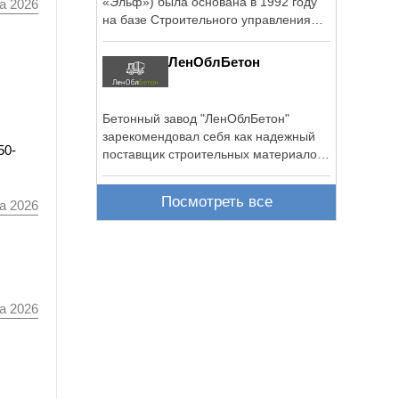
«Эльф») была основана в 1992 году
а 2026
на базе Строительного управления
№7 ...
ЛенОблБетон
Бетонный завод "ЛенОблБетон"
зарекомендовал себя как надежный
50-
поставщик строительных материалов
с 2009г.
Посмотреть все
а 2026
а 2026