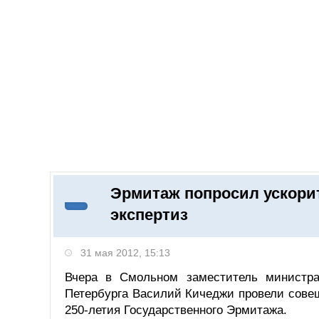
Добавить компанию
Войти
НОВОСТИ
СТАТЬИ
КОМПАНИИ
Эрмитаж попросил ускори
Поиск
экспертиз
31 мая 2012, 15:13
Вчера в Смольном заместитель министра
Петербурга Василий Кичеджи провели совещ
250-летия Государственного Эрмитажа.