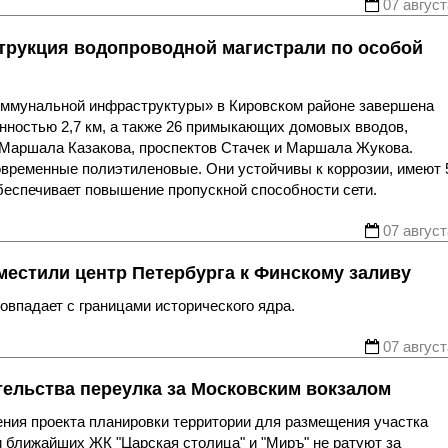
07 август
трукция водопроводной магистрали по особой
оммунальной инфраструктуры» в Кировском районе завершена
нностью 2,7 км, а также 26 примыкающих домовых вводов,
 Маршала Казакова, проспектов Стачек и Маршала Жукова.
овременные полиэтиленовые. Они устойчивы к коррозии, имеют 
беспечивает повышение пропускной способности сети.
07 август
местили центр Петербурга к Финскому заливу
впадает с границами исторического ядра.
07 август
тельства переулка за Московским вокзалом
ния проекта планировки территории для размещения участка
 ближайших ЖК "Царская столица" и "Миръ" не ратуют за