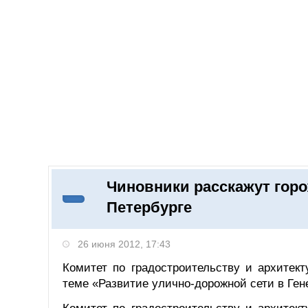
Добавить компанию
Войти
НОВОСТИ
СТАТЬИ
КОМПАНИИ
Чиновники расскажут горо
Поиск
Петербурге
26 июня 2012, 17:43
Комитет по градостроительству и архитек
теме «Развитие улично-дорожной сети в Ген