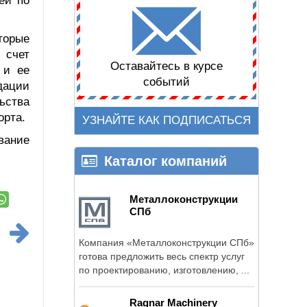
ей по
торые
 счет
Оставайтесь в курсе
 и ее
событий
дации
ьства
орта.
УЗНАЙТЕ КАК ПОДПИСАТЬСЯ
вание
Каталог компаний
Металлоконструкции
СПб
Компания «Металлоконструкции СПб»
готова предложить весь спектр услуг
по проектированию, изготовлению, ...
Ragnar Machinery