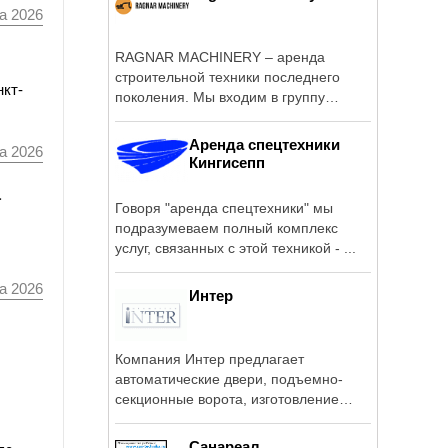
а 2026
RAGNAR MACHINERY – аренда
строительной техники последнего
нкт-
поколения. Мы входим в группу
строительных компаний frizmsk.
Аренда спецтехники
а 2026
Кингисепп
а
Говоря "аренда спецтехники" мы
подразумеваем полный комплекс
услуг, связанных с этой техникой - ...
а 2026
Интер
Компания Интер предлагает
автоматические двери, подъемно-
секционные ворота, изготовление
откатных и ...
Санареал