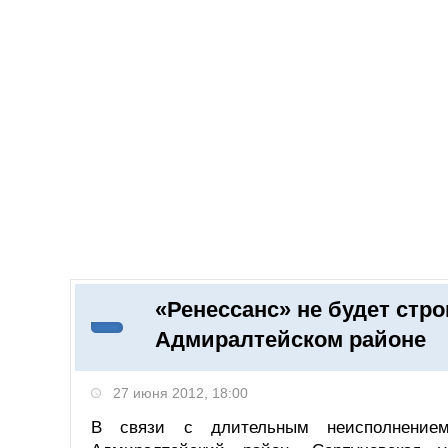
Добавить компанию
Войти
НОВОСТИ
СТАТЬИ
КОМПАНИИ
«Ренессанс» не будет стр
Поиск
Адмиралтейском районе
27 июня 2012, 18:00
В связи с длительным неисполнением