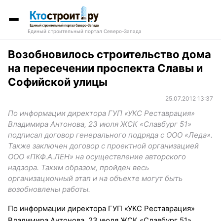
Единый строительный портал Северо-Запада
Возобновилось строительство дома
на пересечении проспекта Славы и
Софийской улицы
25.07.2012 13:37
По информации директора ГУП «УКС Реставрация»
Владимира Антонова, 23 июля ЖСК «Славбург 51»
подписал договор генерального подряда с ООО «Леда».
Также заключен договор с проектной организацией
ООО «ПКФ.А.ЛЕН» на осуществление авторского
надзора. Таким образом, пройден весь
организационный этап и на объекте могут быть
возобновлены работы.
По информации директора ГУП «УКС Реставрация»
Владимира Антонова, 23 июля ЖСК «Славбург 51»