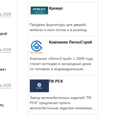
Кромус
а 2026
Продажа фурнитуры для дверей,
мебели и окон оптом и в розницу.
орой
Компания ЛитосСтрой
а 2026
Компания «ЛитосСтрой» с 2008 года
строит коттеджи и загородные дома
по типовым и индивидуальным
оект
проектам в ...
ПК РСК
а 2026
Завод железобетонных изделий "ПК
РСК" предлагает купить
иц
железобетонные изделия напрямую
от ...