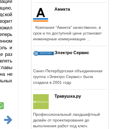
рации
около 10 лет.
ацию,
Амикта
дской
ворит
дложил
Компания "Амикта" качественно, в
срок и по доступной цене установит
еперь
инженерные коммуникации ...
енном
оль и
Электро Сервис
е раз
елять
главы
Санкт-Петербургская объединенная
на не
группа «Электро Сервис» была
льных
создана в 2001 году.
Травушка.ру
Профессиональный ландшафтный
дизайн от проектирования до
выполнения работ под ключ.