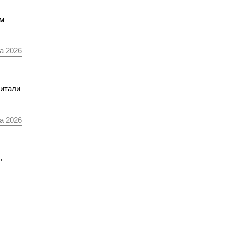
мм
а 2026
читали
а 2026
,