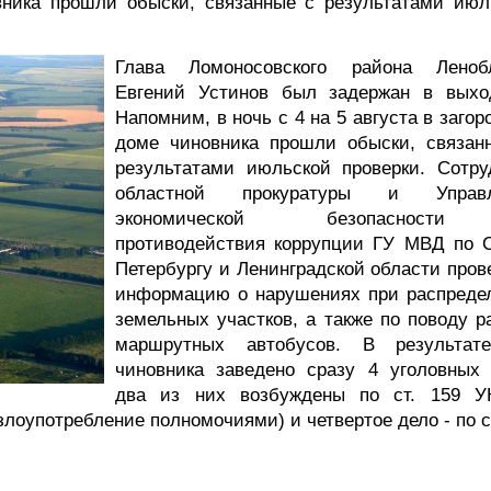
вника прошли обыски, связанные с результатами июл
Глава Ломоносовского района Леноб
Евгений Устинов был задержан в выхо
Напомним, в ночь с 4 на 5 августа в заго
доме чиновника прошли обыски, связан
результатами июльской проверки. Сотру
областной прокуратуры и Управл
экономической безопаснос
противодействия коррупции ГУ МВД по С
Петербургу и Ленинградской области пров
информацию о нарушениях при распреде
земельных участков, а также по поводу р
маршрутных автобусов. В результат
чиновника заведено сразу 4 уголовных 
два из них возбуждены по ст. 159 
злоупотребление полномочиями) и четвертое дело - по с