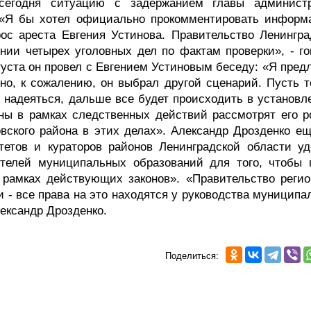
 сегодня ситуацию с задержанием главы админист
. «Я бы хотел официально прокомментировать информ
рос ареста Евгения Устинова. Правительство Ленингра
нии четырех уголовных дел по фактам проверки», - го
вгуста он провел с Евгением Устиновым беседу: «Я пре
но, к сожалению, он выбрал другой сценарий. Пусть т
 надеяться, дальше все будет происходить в установл
аны в рамках следственных действий рассмотрят его р
вского района в этих делах». Александр Дрозденко ещ
тетов и кураторов районов Ленинградской области уд
ителей муниципальных образований для того, чтобы 
в рамках действующих законов». «Правительство регио
 - все права на это находятся у руководства муниципа
лександр Дрозденко.
Поделиться: