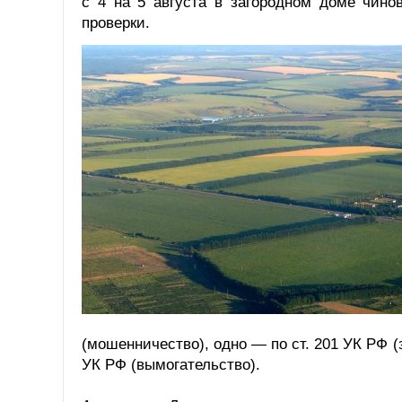
с 4 на 5 августа в загородном доме чино
проверки.
(мошенничество), одно — по ст. 201 УК РФ (
УК РФ (вымогательство).