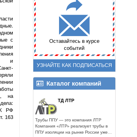
ьской
ласти
дные.
родном
ные с
Оставайтесь в курсе
дники
событий
ения
ти и
УЗНАЙТЕ КАК ПОДПИСАТЬСЯ
анкт-
еряли
лении
Каталог компаний
аботы
е, на
ТД ЛТР
дела:
УК РФ
т. 163
Трубы ППУ — это компания ЛТР
Компания «ЛТР» реализует трубы в
ППУ изоляции на рынке России уже