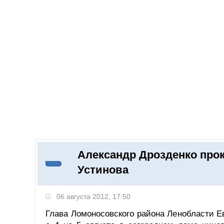
Добавить компанию
Войти
НОВОСТИ
СТАТЬИ
КОМПАНИИ
Александр Дрозденко про
Поиск
Устинова
06 августа 2012, 17:50
Глава Ломоносовского района Ленобласти Е