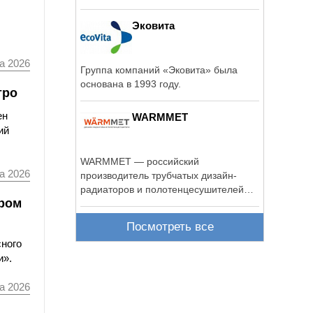
Эковита
а 2026
Группа компаний «Эковита» была
основана в 1993 году.
тро
ен
WARMMET
ий
WARMMET — российский
а 2026
производитель трубчатых дизайн-
радиаторов и полотенцесушителей
ором
высокого качества.
Посмотреть все
сного
и».
а 2026