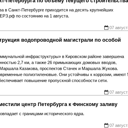
т-Петербурга по объему текущего строительств
ва в Санкт-Петербурге приходится на десять крупнейших
ЕРЗ.рф по состоянию на 1 августа.
07 август
трукция водопроводной магистрали по особой
оммунальной инфраструктуры» в Кировском районе завершена
нностью 2,7 км, а также 26 примыкающих домовых вводов,
 Маршала Казакова, проспектов Стачек и Маршала Жукова.
овременные полиэтиленовые. Они устойчивы к коррозии, имеют 
беспечивает повышение пропускной способности сети.
07 август
местили центр Петербурга к Финскому заливу
впадает с границами исторического ядра.
07 август