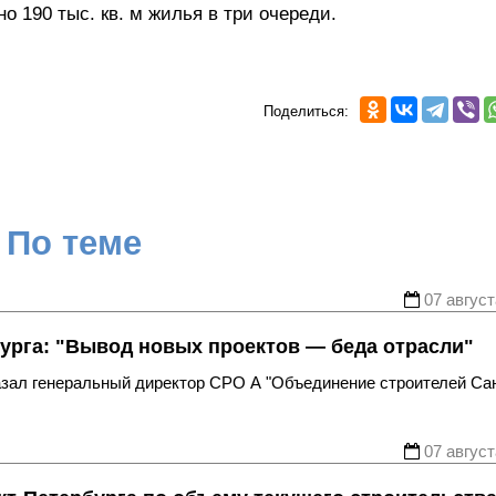
о 190 тыс. кв. м жилья в три очереди.
Поделиться:
По теме
07 август
урга: "Вывод новых проектов — беда отрасли"
казал генеральный директор СРО А "Объединение строителей Са
07 август