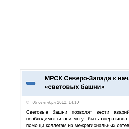
Добавить компанию
Войти
НОВОСТИ
СТАТЬИ
КОМПАНИИ
МРСК Северо-Запада к нач
Поиск
«световых башни»
05 сентября 2012, 14:10
Световые башни позволят вести авари
необходимости они могут быть оперативно
помощи коллегам из межрегиональных сете