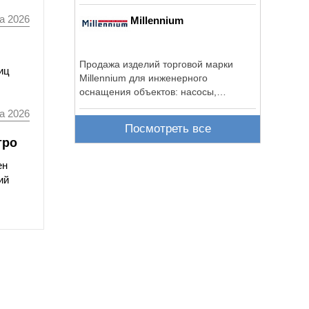
...
а 2026
Millennium
Продажа изделий торговой марки
иц
Millennium для инженерного
оснащения объектов: насосы,
сантехника, трубы, фитинги, ...
а 2026
Посмотреть все
тро
ен
ий