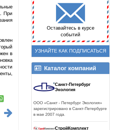
льные
. При
зания
Оставайтесь в курсе
событий
овлен
торый
УЗНАЙТЕ КАК ПОДПИСАТЬСЯ
ожен в
новка
ности
Каталог компаний
енты,
Санкт-Петербург
Экология
ООО «Санкт - Петербург Экология»
зарегистрировано в Санкт-Петербурге
в мае 2007 года.
СтройКомплект