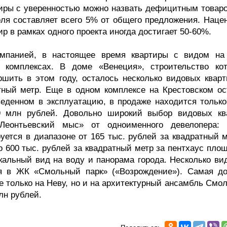
тиры с уверенностью можно назвать дефицитным товаро
доля составляет всего 5% от общего предложения. Наце
р в рамках одного проекта иногда достигает 50-60%.
омпанией, в настоящее время квартиры с видом на
 комплексах. В доме «Венеция», строительство кот
ршить в этом году, осталось несколько видовых кварт
атный метр. Еще в одном комплексе на Крестовском ос
веденном в эксплуатацию, в продаже находится только
 млн рублей. Довольно широкий выбор видовых кв
Леонтьевский мыс» от одноименного девелопера: 
уется в диапазоне от 165 тыс. рублей за квадратный м
о 600 тыс. рублей за квадратный метр за пентхаус пло
никальный вид на воду и панорама города. Несколько в
ся в ЖК «Смольный парк» («Возрождение»). Самая до
не только на Неву, но и на архитектурный ансамбль Смо
лн рублей.