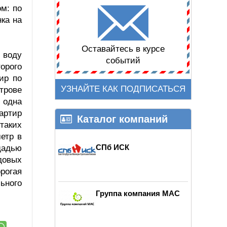
м: по
нка на
Оставайтесь в курсе
 воду
событий
орого
ир по
УЗНАЙТЕ КАК ПОДПИСАТЬСЯ
трове
 одна
артир
Каталог компаний
таких
етр в
СПб ИСК
щадью
идовых
рогая
льного
Группа компания МАС