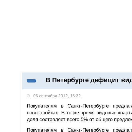
Добавить компанию
Войти
НОВОСТИ
СТАТЬИ
КОМПАНИИ
В Петербурге дефицит ви
Поиск
06 сентября 2012, 16:32
Покупателям в Санкт-Петербурге предла
новостройках. В то же время видовые квар
доля составляет всего 5% от общего предло
Покупателям в Санкт-Петербурге предла