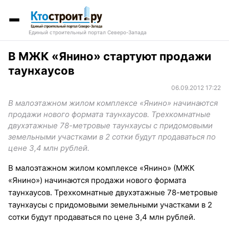
Единый строительный портал Северо-Запада
В МЖК «Янино» стартуют продажи
таунхаусов
06.09.2012 17:22
В малоэтажном жилом комплексе «Янино» начинаются
продажи нового формата таунхаусов. Трехкомнатные
двухэтажные 78-метровые таунхаусы с придомовыми
земельными участками в 2 сотки будут продаваться по
цене 3,4 млн рублей.
В малоэтажном жилом комплексе «Янино» (МЖК
«Янино») начинаются продажи нового формата
таунхаусов. Трехкомнатные двухэтажные 78-метровые
таунхаусы с придомовыми земельными участками в 2
сотки будут продаваться по цене 3,4 млн рублей.