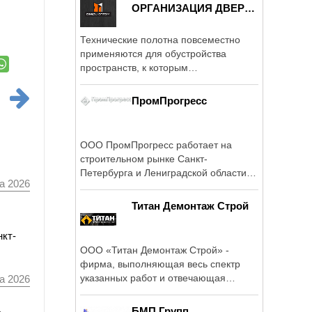
ОРГАНИЗАЦИЯ ДВЕРИ
ОПТОМ
Технические полотна повсеместно
применяются для обустройства
пространств, к которым
предъявляются ...
ПромПрогресс
ООО ПромПрогресс работает на
строительном рынке Санкт-
Петербурга и Лениградской области с
а 2026
2010 года.
Титан Демонтаж Строй
нкт-
ООО «Титан Демонтаж Строй» -
фирма, выполняющая весь спектр
указанных работ и отвечающая
а 2026
самым высоким ...
а
БМП Групп