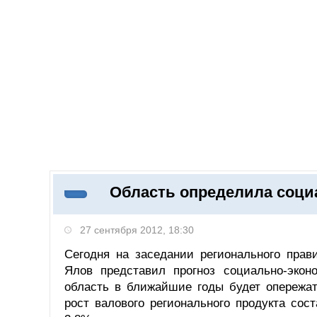
Добавить компанию
Войти
НОВОСТИ
СТАТЬИ
КОМПАНИИ
Область определила социа
Поиск
27 сентября 2012, 18:30
Сегодня на заседании регионального прав
Ялов представил прогноз социально-эконо
область в ближайшие годы будет опережать
рост валового регионального продукта сос