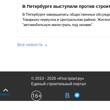
В Петербурге выступили против строи
В Петербурге завершились общественные обсужде
Товарного переулка в Центральном районе. Жители
"автомобильную магистраль под окнами".
Все новости
© 2010 - 2026 «Ктостроит.ру»
Единый строительный портал
НАВЕРХ
Продолжая использовать сайт, вы соглашаетесь с
политикой испол