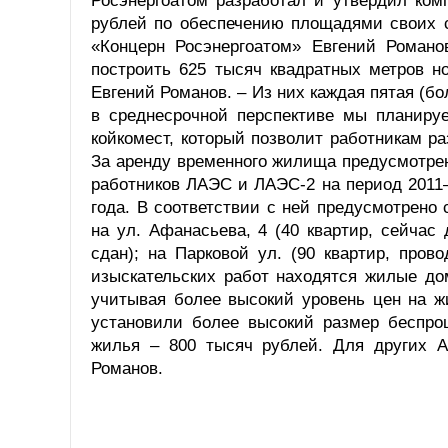
Росэнергоатом разработал и утвердил ко
рублей по обеспечению площадями своих с
«Концерн Росэнергоатом» Евгений Роман
построить 625 тысяч квадратных метров н
Евгений Романов. – Из них каждая пятая (бо
в среднесрочной перспективе мы планир
койкомест, который позволит работникам р
За аренду временного жилища предусмотре
работников ЛАЭС и ЛАЭС-2 на период 2011–
года. В соответствии с ней предусмотрено
на ул. Афанасьева, 4 (40 квартир, сейчас 
сдан); на Парковой ул. (90 квартир, пров
изыскательских работ находятся жилые до
учитывая более высокий уровень цен на 
установили более высокий размер беспро
жилья – 800 тысяч рублей. Для других А
Романов.