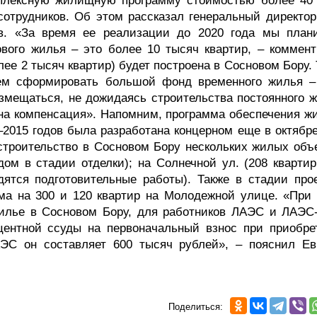
мплексную жилищную программу стоимостью более 40
отрудников. Об этом рассказал генеральный директо
ов. «За время ее реализации до 2020 года мы план
ового жилья – это более 10 тысяч квартир, – коммент
лее 2 тысяч квартир) будет построена в Сосновом Бору.
уем сформировать большой фонд временного жилья –
азмещаться, не дожидаясь строительства постоянного ж
на компенсация». Напомним, программа обеспечения ж
2015 годов была разработана концерном еще в октябре
 строительство в Сосновом Бору нескольких жилых объе
дом в стадии отделки); на Солнечной ул. (208 квартир
одятся подготовительные работы). Также в стадии прое
ма на 300 и 120 квартир на Молодежной улице. «При 
жилье в Сосновом Бору, для работников ЛАЭС и ЛАЭС
центной ссуды на первоначальный взнос при приобре
ЭС он составляет 600 тысяч рублей», – пояснил Ев
Поделиться: