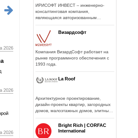
ИРИСОФТ ИНВЕСТ – инженерно-
консалтинговая компания,
являющаяся авторизованным
партнером компаний Bentley System
...
Визардсофт
а 2026
Компания ВизардСофт работает на
рынке программного обеспечения c
ва
1993 года.
д
La Roof
а 2026
Архитектурное проектирование,
дизайн-проекты квартир, загородных
домов, малоэтажных домов, элитные
орой
...
Bright Rich | CORFAC
International
а 2026