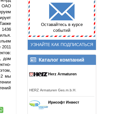
 млрд
р ОАО
ируем
ирует
 Также
Оставайтесь в курсе
 1436
событий
илья.
ильем
УЗНАЙТЕ КАК ПОДПИСАТЬСЯ
 2011
ктов:
, дом
Каталог компаний
ктно-
этом,
Herz Armaturen
-2 мы
тении
гений
HERZ Armaturen Ges.m.b.H.
Ирисофт Инвест