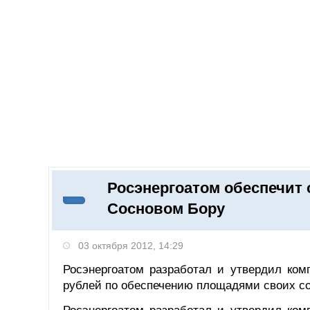
Добавить компанию
Войти
НОВОСТИ
СТАТЬИ
КОМПАНИИ
Росэнергоатом обеспечит
Поиск
Сосновом Бору
03 октября 2012, 14:29
Росэнергоатом разработал и утвердил ко
рублей по обеспечению площадями своих со