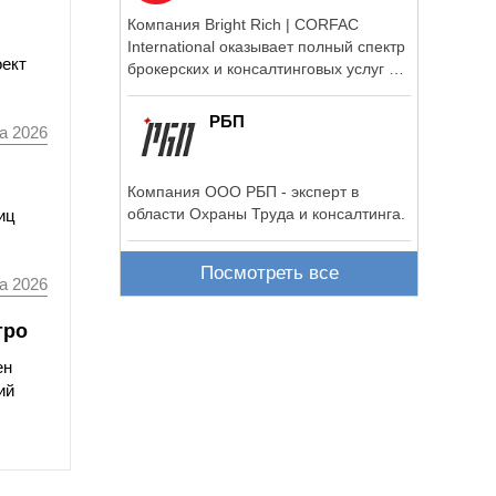
Компания Bright Rich | CORFAC
International оказывает полный спектр
оект
брокерских и консалтинговых услуг в
сегменте ...
РБП
а 2026
Компания ООО РБП - эксперт в
области Охраны Труда и консалтинга.
иц
Посмотреть все
а 2026
тро
ен
ий