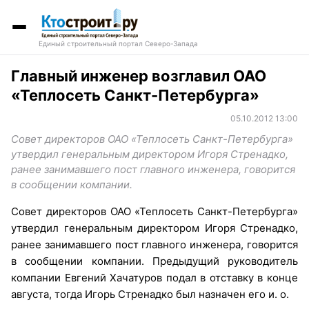
Единый строительный портал Северо-Запада
Главный инженер возглавил ОАО
«Теплосеть Санкт-Петербурга»
05.10.2012 13:00
Совет директоров ОАО «Теплосеть Санкт-Петербурга»
утвердил генеральным директором Игоря Стренадко,
ранее занимавшего пост главного инженера, говорится
в сообщении компании.
Совет директоров ОАО «Теплосеть Санкт-Петербурга»
утвердил генеральным директором Игоря Стренадко,
ранее занимавшего пост главного инженера, говорится
в сообщении компании. Предыдущий руководитель
компании Евгений Хачатуров подал в отставку в конце
августа, тогда Игорь Стренадко был назначен его и. о.