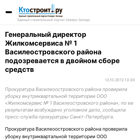
Единый строительный портал Северо-Запада
Генеральный директор
Жилкомсервиса № 1
Василеостровского района
подозревается в двойном сборе
средств
12.10.2012 13:30
Прокуратура Василеоостровского района проверила
уборку внутриквартальной территории ООО
«Жилкомсервис № 1 Василеостровского района», по ее
результатам возбуждено уголовное дело, сообщила
пресс-служба прокуратуры Санкт-Петербурга.
Прокуратура Василеоостровского района проверила
уборку внутриквартальной территории ООО