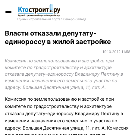
Единый строительный портал Северо-Запада
Власти отказали депутату-
единороссу в жилой застройке
19.10.2012 11:58
Комиссия по землепользованию и застройке при
комитете по градостроительству и архитектуре
отказала депутату-единороссу Владимиру Пехтину в
изменении назначения его земельного участка по
адресу: Большая Десятинная улица, 11, лит. А.
Комиссия по землепользованию и застройке при
комитете по градостроительству и архитектуре
отказала депутату-единороссу Владимиру Пехтину в
изменении назначения его земельного участка по
адресу: Большая Десятинная улица, 11, лит. А. Комиссия