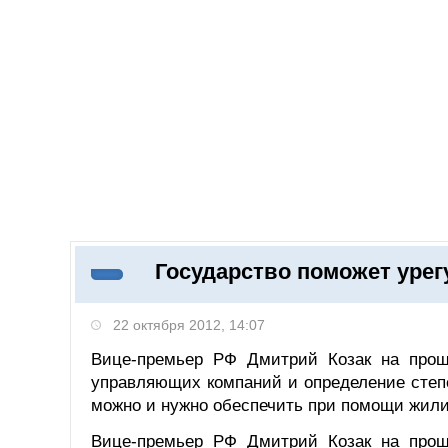
Добавить компанию
Войти
НОВОСТИ
СТАТЬИ
КОМПАНИИ
Государство поможет уре
Поиск
22 октября 2012, 14:07
Вице-премьер РФ Дмитрий Козак на прош
управляющих компаний и определение степе
можно и нужно обеспечить при помощи жилищ
Вице-премьер РФ Дмитрий Козак на прош