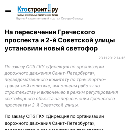
Единый строительный портал Северо-Запада
На пересечении Греческого
проспекта и 2-й Советской улицы
установили новый светофор
23.11.2012 14:16
По заказу СПб ГКУ «Дирекция по организации
дорожного движения Санкт-Петербурга»,
подведомственного комитету по транспортно-
транзитной политике, выполнены работы по
строительству и включению в режим регулирования
светофорного объекта на пересечении Греческого
проспекта и 2-й Советской улицы.
По заказу СПб ГКУ «Дирекция по организации
дорожного движения Санкт-Петербурга»,