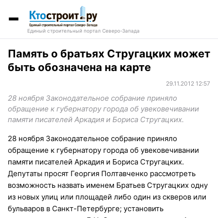
Единый строительный портал Северо-Запада
Память о братьях Стругацких может
быть обозначена на карте
29.11.2012 12:57
28 ноября Законодательное собрание приняло
обращение к губернатору города об увековечивании
памяти писателей Аркадия и Бориса Стругацких.
28 ноября Законодательное собрание приняло
обращение к губернатору города об увековечивании
памяти писателей Аркадия и Бориса Стругацких.
Депутаты просят Георгия Полтавченко рассмотреть
возможность назвать именем Братьев Стругацких одну
из новых улиц или площадей либо один из скверов или
бульваров в Санкт-Петербурге; установить