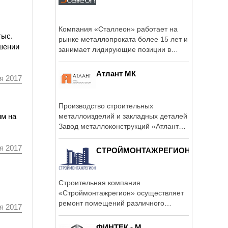
Компания «Сталлеон» работает на
тыс.
рынке металлопроката более 15 лет и
чшении
занимает лидирующие позиции в
своем ...
Атлант МК
я 2017
Производство строительных
металлоизделий и закладных деталей
им на
Завод металлоконструкций «Атлант
МК».
я 2017
СТРОЙМОНТАЖРЕГИОН
Строительная компания
«Строймонтажрегион» осуществляет
ремонт помещений различного
я 2017
назначения.
ФИНТЕК - М