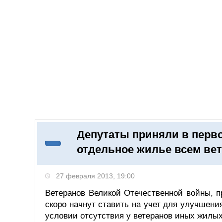
Добавить компанию
Войти
НОВОСТИ
СТАТЬИ
КОМПАНИИ
Депутаты приняли в перво
Поиск
отдельное жилье всем ве
27 февраля 2013, 19:00
Ветеранов Великой Отечественной войны, 
скоро начнут ставить на учет для улучшен
условии отсутствия у ветеранов иных жилы