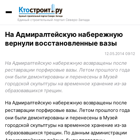
Единый строительный портал Северо-Запада
На Адмиралтейскую набережную
вернули восстановленные вазы
12.05.2014 09:12
На Адмиралтейскую набережную возвращены после
реставрации порфировые вазы. Летом прошлого года
они были демонтированы и перенесены в Музей
городской скульптуры на временное хранение из-за
образовавшихся трещин.
На Адмиралтейскую набережную возвращены после
реставрации порфировые вазы. Летом прошлого года
они были демонтированы и перенесены в Музей
городской скульптуры на временное хранение из-за
образовавшихся трещин. По данным администрации